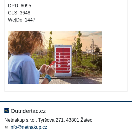
DPD: 6095
GLS: 3648
We|Do: 1447
Outridertac.cz
Netnakup s.r.o., Tyršova 271, 43801 Žatec
✉
info@netnakup.cz