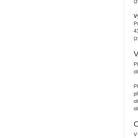
(
V
P
4
(
V
P
o
P
p
o
o
O
V