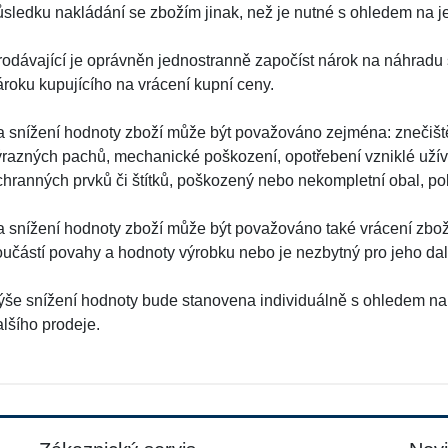
ůsledku nakládání se zbožím jinak, než je nutné s ohledem na je
rodávající je oprávněn jednostranně započíst nárok na náhradu 
ároku kupujícího na vrácení kupní ceny.
a snížení hodnoty zboží může být považováno zejména: znečiště
ýrazných pachů, mechanické poškození, opotřebení vzniklé užívá
chranných prvků či štítků, poškozený nebo nekompletní obal, po
a snížení hodnoty zboží může být považováno také vrácení zboží
oučástí povahy a hodnoty výrobku nebo je nezbytný pro jeho dal
ýše snížení hodnoty bude stanovena individuálně s ohledem na
alšího prodeje.