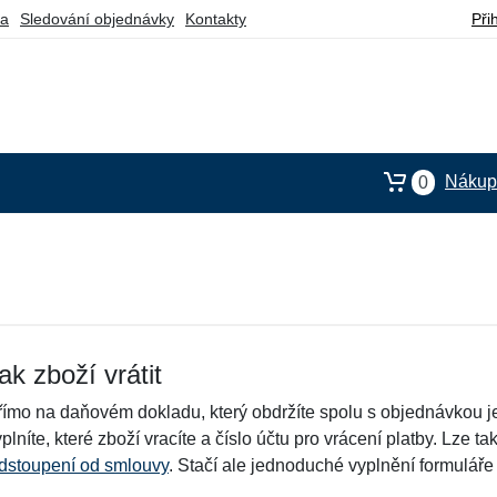
ba
Sledování objednávky
Kontakty
Při
Nákupn
0
ak zboží vrátit
římo na daňovém dokladu, který obdržíte spolu s objednávkou je
plníte, které zboží vracíte a číslo účtu pro vrácení platby. Lze
dstoupení od smlouvy
. Stačí ale jednoduché vyplnění formulář