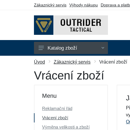
Zákaznický servis
Výhody nákupu
Doprava a plat
Katalog zboží
Bundy
Úvod
Zákaznický servis
Vrácení zboží
Kalhoty
Vrácení zboží
Kraťasy
Kukly
Menu
J
Mikiny
P
Reklamační řád
Polokošile
vy
Vrácení zboží
O
Trička
Výměna velikosti a zboží