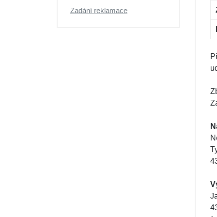
Dárkové poukazy
Zadání reklamace
P
ud
Z
Za
N
N
T
4
V
J
4