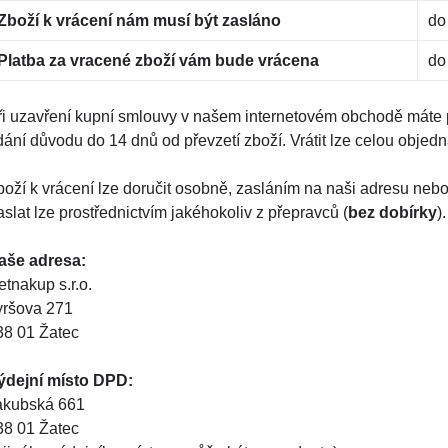
Zboží k vrácení nám musí být zasláno
do
Platba za vracené zboží vám bude vrácena
do
ři uzavření kupní smlouvy v našem internetovém obchodě máte 
ání důvodu do 14 dnů od převzetí zboží. Vrátit lze celou objednáv
boží k vrácení lze doručit osobně, zasláním na naši adresu neb
slat lze prostřednictvím jakéhokoliv z přepravců (
bez dobírky
).
aše adresa:
etnakup s.r.o.
yršova 271
38 01 Žatec
ýdejní místo DPD:
akubská 661
38 01 Žatec