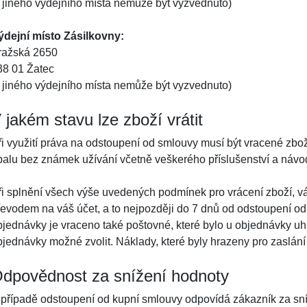
z jiného výdejního místa nemůže být vyzvednuto)
ýdejní místo Zásilkovny:
ražská 2650
38 01 Žatec
z jiného výdejního místa nemůže být vyzvednuto)
 jakém stavu lze zboží vrátit
ři využití práva na odstoupení od smlouvy musí být vracené z
balu bez známek užívání včetně veškerého příslušenství a návo
ři splnění všech výše uvedených podmínek pro vrácení zboží, 
řevodem na váš účet, a to nejpozději do 7 dnů od odstoupení od
bjednávky je vraceno také poštovné, které bylo u objednávky uhra
bjednávky možné zvolit. Náklady, které byly hrazeny pro zaslání
dpovědnost za snížení hodnoty
 případě odstoupení od kupní smlouvy odpovídá zákazník za sníž