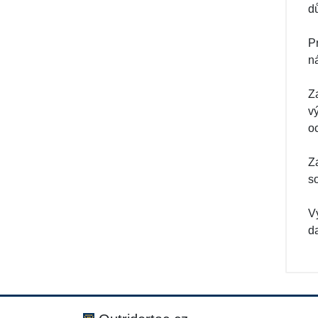
d
P
n
Z
v
o
Z
s
V
d