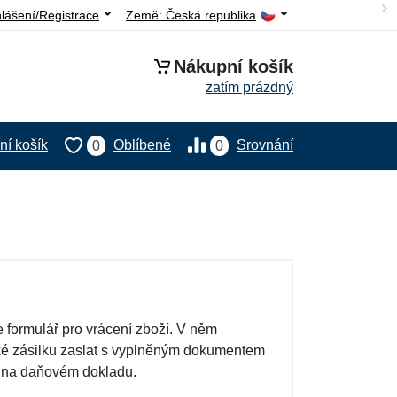
hlášení/Registrace
Země:
Česká republika
Nákupní košík
zatím prázdný
í košík
Oblíbené
Srovnání
0
0
 formulář pro vrácení zboží. V něm
 také zásilku zaslat s vyplněným dokumentem
e na daňovém dokladu.