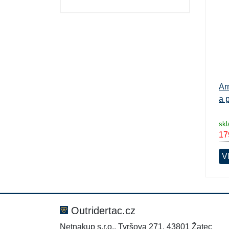
Dárkové poukazy
Ar
a 
sk
17
Vl
Outridertac.cz
Netnakup s.r.o., Tyršova 271, 43801 Žatec