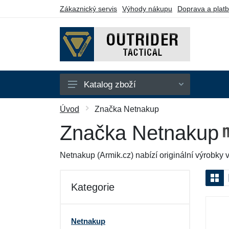
Zákaznický servis
Výhody nákupu
Doprava a plat
Katalog zboží
Bundy
Úvod
Značka Netnakup
Kalhoty
Značka Netnakup
Kraťasy
Netnakup (Armik.cz) nabízí originální výrobky 
Kukly
Mikiny
Kategorie
Polokošile
Trička
Netnakup