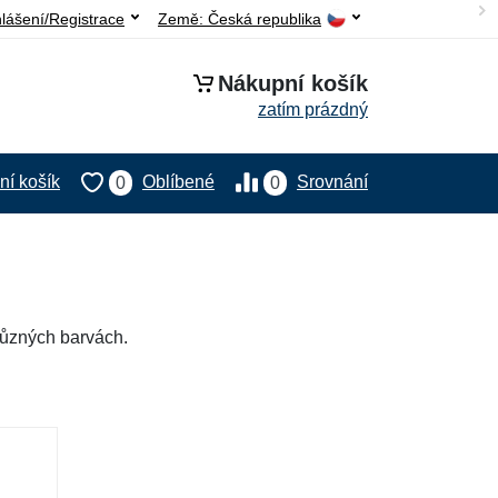
hlášení/Registrace
Země:
Česká republika
Nákupní košík
zatím prázdný
í košík
Oblíbené
Srovnání
0
0
 různých barvách.