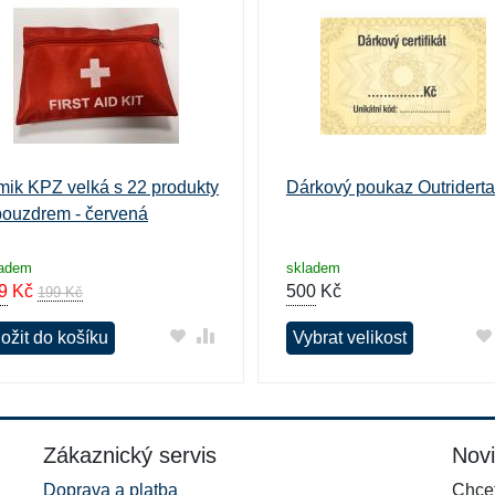
mik KPZ velká s 22 produkty
Dárkový poukaz Outriderta
pouzdrem - červená
ladem
skladem
9
Kč
500
Kč
199 Kč
ožit do košíku
Vybrat velikost
Zákaznický servis
Nov
Doprava a platba
Chcet