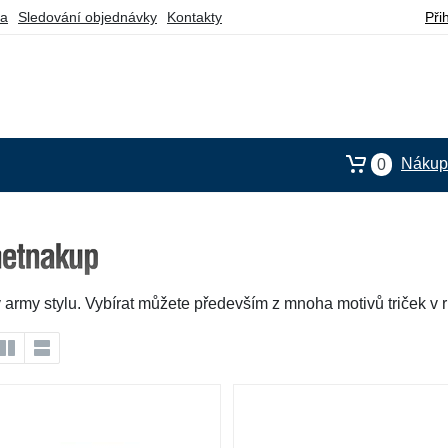
ba
Sledování objednávky
Kontakty
Při
Nákupn
0
v army stylu. Vybírat můžete především z mnoha motivů triček v