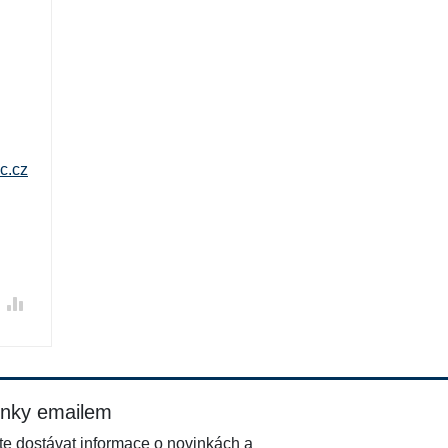
c.cz
inky emailem
e dostávat informace o novinkách a